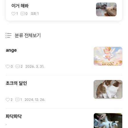
이거 해봐
1
0
조회
1
분류 전체보기
주요 글 목록
ange
작성시간
0
2
2026. 3. 31.
초크의 달인
작성시간
2
1
2024. 12. 26.
파닥파닥
글 내용
.