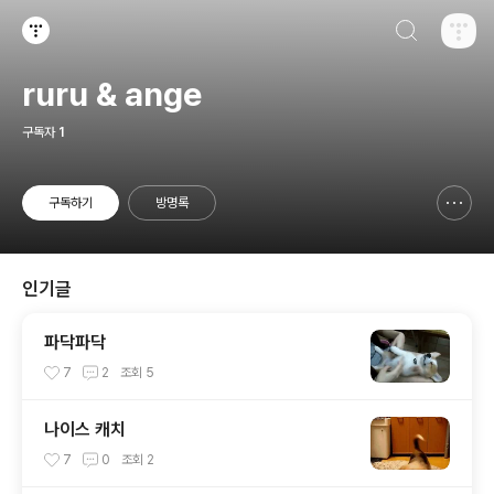
검색하기
티스토리
ruru & ange
구독자
1
구독하기
방명록
신고하기 레이어
열기
인기글
파닥파닥
7
2
조회
5
나이스 캐치
7
0
조회
2